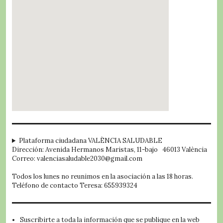
embed google map
Plataforma ciudadana VALÈNCIA SALUDABLE
Dirección: Avenida Hermanos Maristas, 11-bajo 46013 València
Correo: valenciasaludable2030@gmail.com
Todos los lunes no reunimos en la asociación a las 18 horas.
Teléfono de contacto Teresa: 655939324
Suscribirte a toda la información que se publique en la web