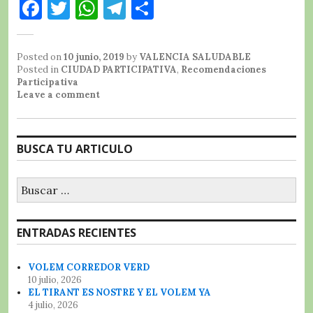
F
T
W
T
C
a
w
h
el
o
c
it
at
e
m
Posted on
10 junio, 2019
by
VALENCIA SALUDABLE
e
te
s
g
p
Posted in
CIUDAD PARTICIPATIVA
,
Recomendaciones
Participativa
b
r
A
r
a
Leave a comment
o
p
a
rt
o
p
m
ir
BUSCA TU ARTICULO
k
Buscar:
ENTRADAS RECIENTES
VOLEM CORREDOR VERD
10 julio, 2026
EL TIRANT ES NOSTRE Y EL VOLEM YA
4 julio, 2026