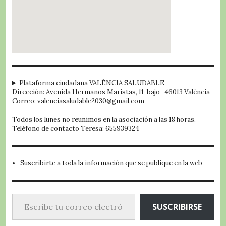
embed google map
Plataforma ciudadana VALÈNCIA SALUDABLE
Dirección: Avenida Hermanos Maristas, 11-bajo 46013 València
Correo: valenciasaludable2030@gmail.com
Todos los lunes no reunimos en la asociación a las 18 horas.
Teléfono de contacto Teresa: 655939324
Suscribirte a toda la información que se publique en la web
Escribe tu correo electrónico…
SUSCRIBIRSE