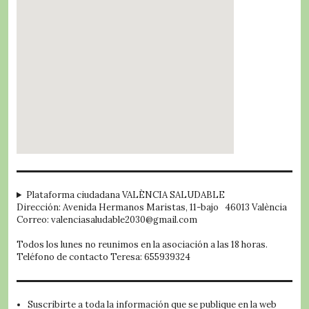
embed google map
Plataforma ciudadana VALÈNCIA SALUDABLE
Dirección: Avenida Hermanos Maristas, 11-bajo 46013 València
Correo: valenciasaludable2030@gmail.com
Todos los lunes no reunimos en la asociación a las 18 horas.
Teléfono de contacto Teresa: 655939324
Suscribirte a toda la información que se publique en la web