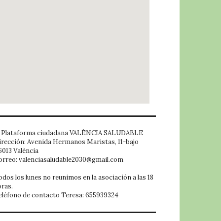
embed google map
Plataforma ciudadana VALÈNCIA SALUDABLE
irección: Avenida Hermanos Maristas, 11-bajo
6013 València
orreo: valenciasaludable2030@gmail.com
odos los lunes no reunimos en la asociación a las 18
oras.
eléfono de contacto Teresa: 655939324