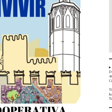
D
4
C
T
h
T