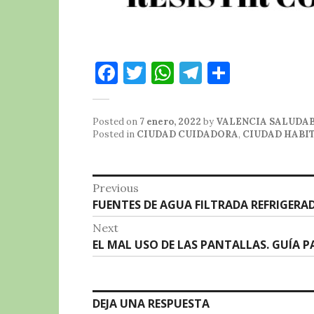
F
T
W
T
C
a
w
h
el
o
c
it
at
e
m
Posted on
7 enero, 2022
by
VALENCIA SALUDA
e
te
s
g
p
Posted in
CIUDAD CUIDADORA
,
CIUDAD HABI
b
r
A
r
a
o
p
a
rt
Navegación
Previous
o
p
m
ir
Previous
FUENTES DE AGUA FILTRADA REFRIGERA
de
post:
k
Next
entradas
Next
EL MAL USO DE LAS PANTALLAS. GUÍA P
post:
DEJA UNA RESPUESTA