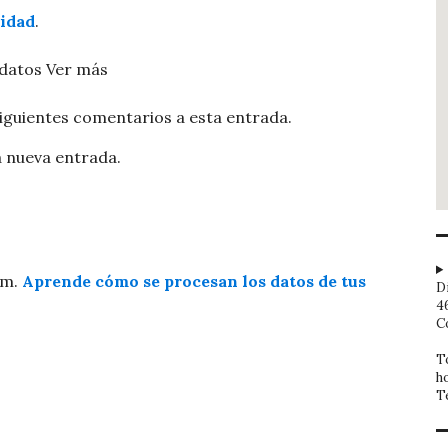
cidad
.
 datos
Ver más
siguientes comentarios a esta entrada.
a nueva entrada.
am.
Aprende cómo se procesan los datos de tus
D
4
C
T
h
T