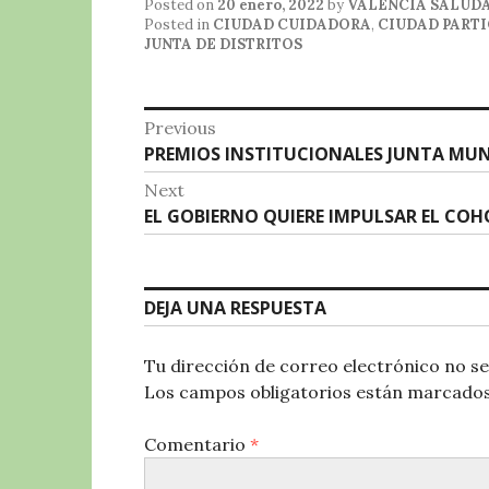
Posted on
20 enero, 2022
by
VALENCIA SALUD
e
te
s
g
p
Posted in
CIUDAD CUIDADORA
,
CIUDAD PARTI
JUNTA DE DISTRITOS
b
r
A
r
a
o
p
a
rt
Navegación
o
p
m
ir
Previous
Previous
PREMIOS INSTITUCIONALES JUNTA MUN
de
k
post:
Next
entradas
Next
EL GOBIERNO QUIERE IMPULSAR EL CO
post:
DEJA UNA RESPUESTA
Tu dirección de correo electrónico no se
Los campos obligatorios están marcado
Comentario
*