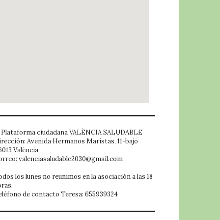
embed google map
Plataforma ciudadana VALÈNCIA SALUDABLE
irección: Avenida Hermanos Maristas, 11-bajo
6013 València
orreo: valenciasaludable2030@gmail.com
odos los lunes no reunimos en la asociación a las 18
oras.
eléfono de contacto Teresa: 655939324