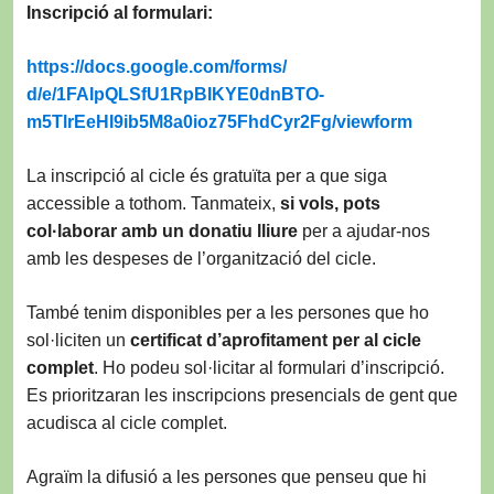
Inscripció al formulari:
https://docs.google.com/forms/
d/e/1FAIpQLSfU1RpBIKYE0dnBTO-
m5TlrEeHI9ib5M8a0ioz75FhdCyr2F
g/viewform
La inscripció al cicle és gratuïta per a que siga
accessible a tothom. Tanmateix,
si vols, pots
col·laborar amb un donatiu lliure
per a ajudar-nos
amb les despeses de l’organització del cicle.
També tenim disponibles per a les persones que ho
sol·liciten un
certificat d’aprofitament per al cicle
complet
. Ho podeu sol·licitar al formulari d’inscripció.
Es prioritzaran les inscripcions presencials de gent que
acudisca al cicle complet.
Agraïm la difusió a les persones que penseu que hi