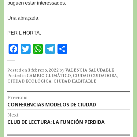
puguen estar interessades.
Una abraçada,
PER L’HORTA.
F
T
W
T
C
a
w
h
el
o
c
it
at
e
m
Posted on
3 febrero, 2022
by
VALENCIA SALUDABLE
e
te
s
g
p
Posted in
CAMBIO CLIMÁTICO
,
CIUDAD CUIDADORA
,
CIUDAD ECOLÓGICA
,
CIUDAD HABITABLE
b
r
A
r
a
Navegación
o
p
a
rt
Previous
Previous
CONFERENCIAS MODELOS DE CIUDAD
o
p
m
ir
de
post:
k
Next
entradas
Next
CLUB DE LECTURA: LA FUNCIÓN PERDIDA
post: