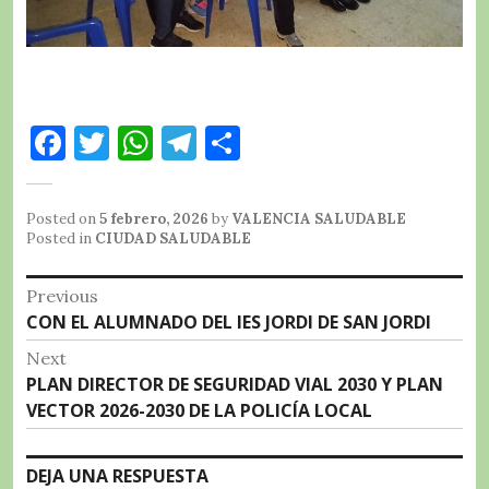
F
T
W
T
C
a
w
h
el
o
c
it
at
e
m
Posted on
5 febrero, 2026
by
VALENCIA SALUDABLE
e
te
s
g
p
Posted in
CIUDAD SALUDABLE
b
r
A
r
a
Navegación
Previous
o
p
a
rt
Previous
CON EL ALUMNADO DEL IES JORDI DE SAN JORDI
de
o
p
m
ir
post:
Next
entradas
k
Next
PLAN DIRECTOR DE SEGURIDAD VIAL 2030 Y PLAN
post:
VECTOR 2026-2030 DE LA POLICÍA LOCAL
DEJA UNA RESPUESTA