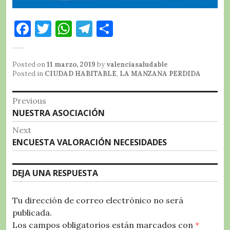
F
T
W
T
C
a
w
h
el
o
c
it
at
e
m
Posted on
11 marzo, 2019
by
valenciasaludable
e
te
s
g
p
Posted in
CIUDAD HABITABLE
,
LA MANZANA PERDIDA
b
r
A
r
a
Navegación
Previous
o
p
a
rt
Previous
NUESTRA ASOCIACIÓN
de
o
p
m
ir
post:
Next
entradas
k
Next
ENCUESTA VALORACIÓN NECESIDADES
post:
DEJA UNA RESPUESTA
Tu dirección de correo electrónico no será
publicada.
Los campos obligatorios están marcados con
*