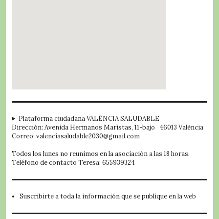
embed google map
Plataforma ciudadana VALÈNCIA SALUDABLE
Dirección: Avenida Hermanos Maristas, 11-bajo 46013 València
Correo: valenciasaludable2030@gmail.com
Todos los lunes no reunimos en la asociación a las 18 horas.
Teléfono de contacto Teresa: 655939324
Suscribirte a toda la información que se publique en la web