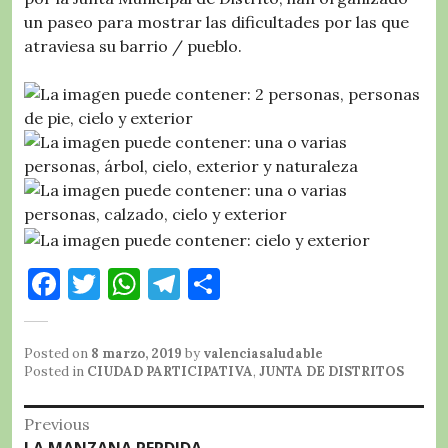
un paseo para mostrar las dificultades por las que
atraviesa su barrio / pueblo.
F
T
W
T
C
a
w
h
el
o
c
it
at
e
m
Posted on
8 marzo, 2019
by
valenciasaludable
e
te
s
g
p
Posted in
CIUDAD PARTICIPATIVA
,
JUNTA DE DISTRITOS
b
r
A
r
a
Navegación
Previous
o
p
a
rt
Previous