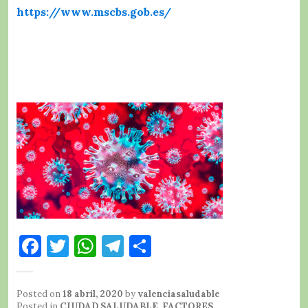
https://www.mscbs.gob.es/
F
T
W
T
C
a
w
h
el
o
c
it
at
e
m
Posted on
18 abril, 2020
by
valenciasaludable
Posted in
CIUDAD SALUDABLE
,
FACTORES