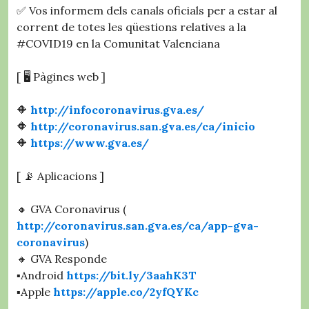
✅ Vos informem dels canals oficials per a estar al
corrent de totes les qüestions relatives a la
#COVID19 en la Comunitat Valenciana
[ 🖥️ Pàgines web ]
🔶
http://infocoronavirus.gva.es/
🔶
http://coronavirus.san.gva.es/ca/inicio
🔶
https://www.gva.es/
[ 📡 Aplicacions ]
🔸 GVA Coronavirus (
http://coronavirus.san.gva.es/ca/app-gva-
coronavirus
)
🔸 GVA Responde
▪️Android
https://bit.ly/3aahK3T
▪️Apple
https://apple.co/2yfQYKc