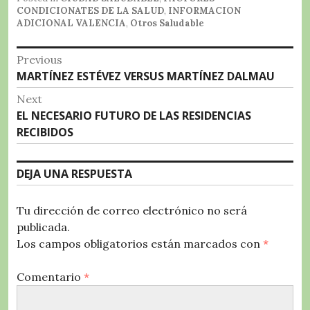
e
te
s
g
p
CONDICIONATES DE LA SALUD
,
INFORMACION
b
r
A
r
a
ADICIONAL VALENCIA
,
Otros Saludable
o
p
a
rt
Navegación
Previous
o
p
m
ir
Previous
MARTÍNEZ ESTÉVEZ VERSUS MARTÍNEZ DALMAU
de
k
post:
Next
entradas
Next
EL NECESARIO FUTURO DE LAS RESIDENCIAS
post:
RECIBIDOS
DEJA UNA RESPUESTA
Tu dirección de correo electrónico no será
publicada.
Los campos obligatorios están marcados con
*
Comentario
*