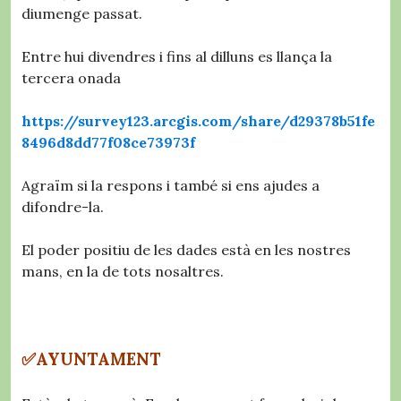
diumenge passat.
Entre hui divendres i fins al dilluns es llança la
tercera onada
https://survey123.arcgis.com/share/d29378b51fe
8496d8dd77f08ce73973f
Agraïm si la respons i també si ens ajudes a
difondre-la.
El poder positiu de les dades està en les nostres
mans, en la de tots nosaltres.
✅AYUNTAMENT