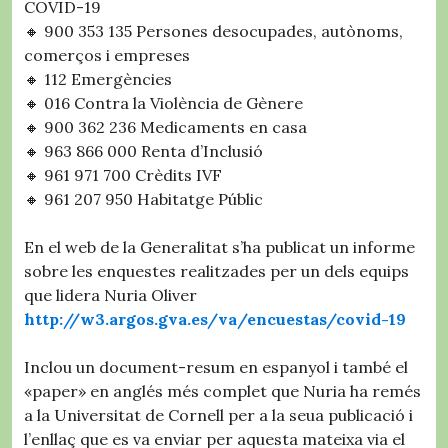
COVID-19
🔸 900 353 135 Persones desocupades, autònoms,
comerços i empreses
🔸 112 Emergències
🔸 016 Contra la Violència de Gènere
🔸 900 362 236 Medicaments en casa
🔸 963 866 000 Renta d’Inclusió
🔸 961 971 700 Crèdits IVF
🔸 961 207 950 Habitatge Públic
En el web de la Generalitat s’ha publicat un informe
sobre les enquestes realitzades per un dels equips
que lidera Nuria Oliver
http://w3.argos.gva.es/va/encuestas/covid-19
Inclou un document-resum en espanyol i també el
«paper» en anglés més complet que Nuria ha remés
a la Universitat de Cornell per a la seua publicació i
l’enllaç que es va enviar per aquesta mateixa via el