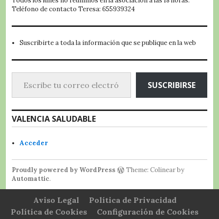
Todos los lunes no reunimos en la asociación a las 18 horas.
Teléfono de contacto Teresa: 655939324
Suscribirte a toda la información que se publique en la web
Escribe tu correo electrónico…
SUSCRIBIRSE
VALENCIA SALUDABLE
Acceder
Proudly powered by WordPress
Theme: Colinear by
Automattic
.
Aviso Legal
Política de Privacidad
Política de Cookies
Configuración de Cookies