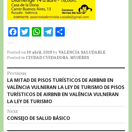
F
T
W
T
C
a
w
h
el
o
c
it
at
e
m
Posted on
10 abril, 2019
by
VALENCIA SALUDABLE
e
te
s
g
p
Posted in
CIUDAD CUIDADORA
,
MUJERES
b
r
A
r
a
Navegación
Previous
o
p
a
rt
Previous
LA MITAD DE PISOS TURÍSTICOS DE AIRBNB EN
de
o
p
m
ir
post:
VALÈNCIA VULNERAN LA LEY DE TURISMO DE PISOS
entradas
TURÍSTICOS DE AIRBNB EN VALÈNCIA VULNERAN
k
LA LEY DE TURISMO
Next
Next
CONSEJO DE SALUD BÁSICO
post: