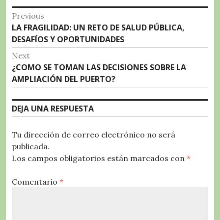
o
p
a
rt
Navegación
Previous
o
p
m
ir
Previous
LA FRAGILIDAD: UN RETO DE SALUD PÚBLICA,
de
k
post:
DESAFÍOS Y OPORTUNIDADES
entradas
Next
Next
¿COMO SE TOMAN LAS DECISIONES SOBRE LA
post:
AMPLIACIÓN DEL PUERTO?
DEJA UNA RESPUESTA
Tu dirección de correo electrónico no será
publicada.
Los campos obligatorios están marcados con
*
Comentario
*