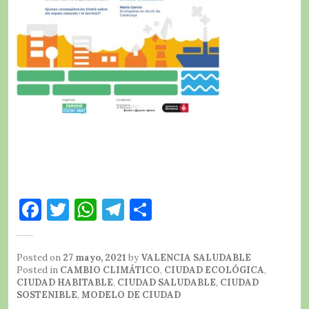
F
T
W
T
C
a
w
h
el
o
c
it
at
e
m
Posted on
27 mayo, 2021
by
VALENCIA SALUDABLE
e
te
s
g
p
Posted in
CAMBIO CLIMÁTICO
,
CIUDAD ECOLÓGICA
,
CIUDAD HABITABLE
,
CIUDAD SALUDABLE
,
CIUDAD
b
r
A
r
a
SOSTENIBLE
,
MODELO DE CIUDAD