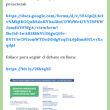
presencial:
https://docs.google.com/forms/d/e/1FAIpQLSc1
vNMbj1BGQnBS4nKYhaJRsUDWzWe42YYI9PSW
Jnm84V6WgA/viewform?
fbclid=IwAR18SkV53NgoQ19v-
BVJUwCPIiomWTDoDDdgFzqI5L6jdimd01LvvXc
qdpI
Enlace para seguir el debate en línea:
https://bit.ly/2ShtqhU