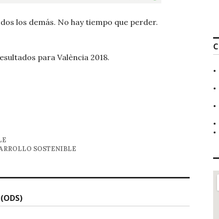
odos los demás. No hay tiempo que perder.
C
resultados para València 2018.
LE
ARROLLO SOSTENIBLE
 (ODS)