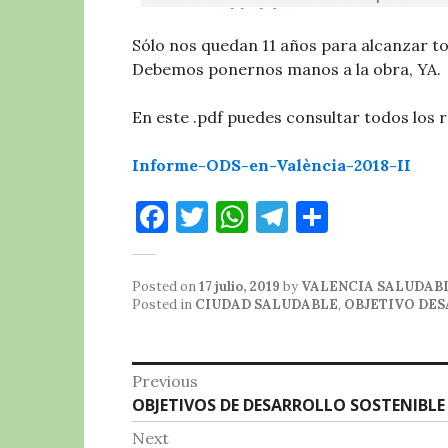
Sólo nos quedan 11 años para alcanzar t
Debemos ponernos manos a la obra, YA.
En este .pdf puedes consultar todos los 
Informe-ODS-en-València-2018-II
F
T
W
T
C
a
w
h
el
o
c
it
at
e
m
Posted on
17 julio, 2019
by
VALENCIA SALUDAB
e
te
s
g
p
Posted in
CIUDAD SALUDABLE
,
OBJETIVO DES
b
r
A
r
a
o
p
a
rt
Navegación
Previous
o
p
m
ir
Previous
OBJETIVOS DE DESARROLLO SOSTENIBLE
de
post:
k
Next