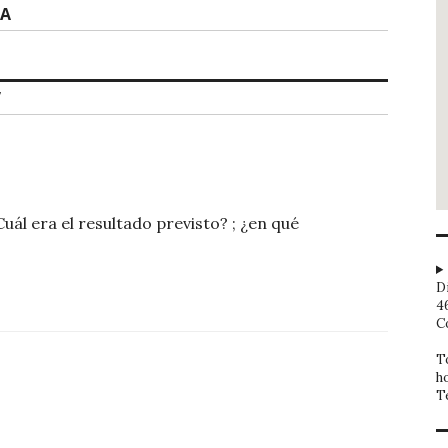
IA
”
ál era el resultado previsto? ; ¿en qué
D
4
C
T
h
T