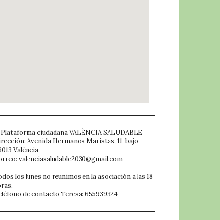
embed google map
Plataforma ciudadana VALÈNCIA SALUDABLE
irección: Avenida Hermanos Maristas, 11-bajo
6013 València
orreo: valenciasaludable2030@gmail.com
odos los lunes no reunimos en la asociación a las 18
oras.
eléfono de contacto Teresa: 655939324