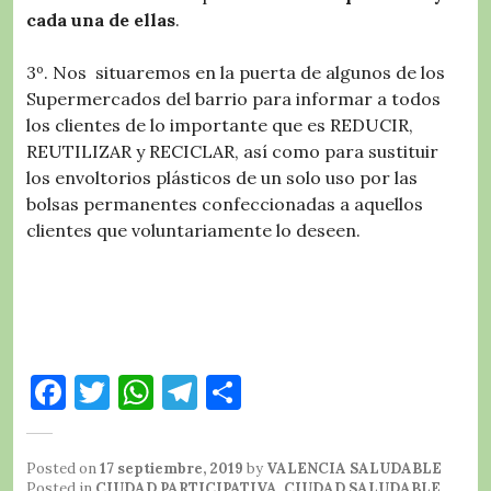
cada una de ellas
.
3º. Nos situaremos en la puerta de algunos de los
Supermercados del barrio para informar a todos
los clientes de lo importante que es REDUCIR,
REUTILIZAR y RECICLAR, así como para sustituir
los envoltorios plásticos de un solo uso por las
bolsas permanentes confeccionadas a aquellos
clientes que voluntariamente lo deseen.
F
T
W
T
C
a
w
h
el
o
c
it
at
e
m
Posted on
17 septiembre, 2019
by
VALENCIA SALUDABLE
Posted in
CIUDAD PARTICIPATIVA
,
CIUDAD SALUDABLE
,