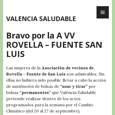
Skip
PR
to
ME
content
VALENCIA SALUDABLE
Bravo por la A VV
ROVELLA – FUENTE SAN
LUIS
Las mujeres de la
Asociación de vecinos de
Rovella – Fuente de San Luis
son admirables. Sin
ellas no hubiera sido posible llevar a cabo la acción
de sustitución de bolsas de
“usar y tirar”
por
bolsas
“permanentes”
que València Saludable
pretende realizar dentro de los actos
programados para la semana por el Cambio
Climático (del 20 al 27 de septiembre),