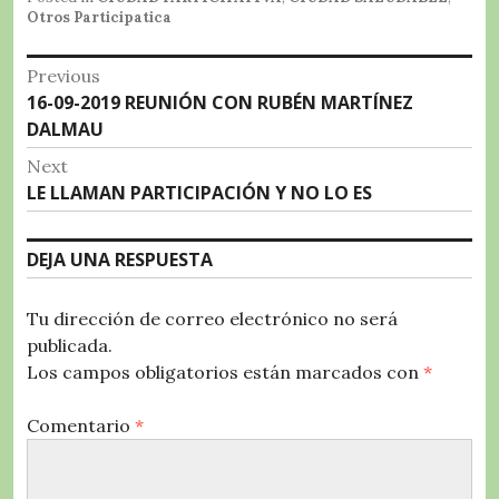
e
te
s
g
p
Otros Participatica
b
r
A
r
a
Navegación
o
p
a
rt
Previous
Previous
16-09-2019 REUNIÓN CON RUBÉN MARTÍNEZ
o
p
m
ir
de
post:
DALMAU
k
entradas
Next
Next
LE LLAMAN PARTICIPACIÓN Y NO LO ES
post:
DEJA UNA RESPUESTA
Tu dirección de correo electrónico no será
publicada.
Los campos obligatorios están marcados con
*
Comentario
*