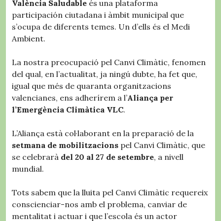
València Saludable
és una plataforma
participación ciutadana i àmbit municipal que
s’ocupa de diferents temes. Un d’ells és el Medi
Ambient.
La nostra preocupació pel Canvi Climàtic, fenomen
del qual, en l’actualitat, ja ningú dubte, ha fet que,
igual que més de quaranta organitzacions
valencianes, ens adherírem a l’
Aliança per
l’Emergència Climàtica VLC
.
L’Aliança està col·laborant en la preparació de la
setmana de mobilitzacions
pel Canvi Climàtic, que
se celebrarà
del 20 al 27 de setembre
, a nivell
mundial.
Tots sabem que la lluita pel Canvi Climàtic requereix
conscienciar-nos amb el problema, canviar de
mentalitat i actuar i que l’escola és un actor