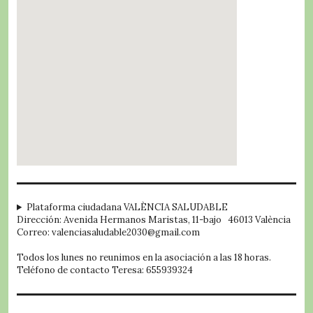
embed google map
Plataforma ciudadana VALÈNCIA SALUDABLE
Dirección: Avenida Hermanos Maristas, 11-bajo 46013 València
Correo: valenciasaludable2030@gmail.com
Todos los lunes no reunimos en la asociación a las 18 horas.
Teléfono de contacto Teresa: 655939324