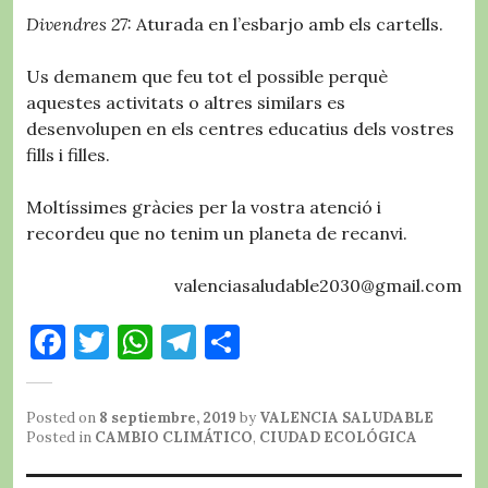
Divendres 27:
Aturada en l’esbarjo amb els cartells.
Us demanem que feu tot el possible perquè
aquestes activitats o altres similars es
desenvolupen en els centres educatius dels vostres
fills i filles.
Moltíssimes gràcies per la vostra atenció i
recordeu que no tenim un planeta de recanvi.
valenciasaludable2030@gmail.com
F
T
W
T
C
a
w
h
el
o
c
it
at
e
m
Posted on
8 septiembre, 2019
by
VALENCIA SALUDABLE
e
te
s
g
p
Posted in
CAMBIO CLIMÁTICO
,
CIUDAD ECOLÓGICA
b
r
A
r
a