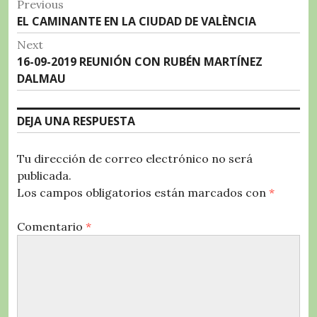
Navegación
Previous
o
p
a
rt
Previous
EL CAMINANTE EN LA CIUDAD DE VALÈNCIA
de
o
p
m
ir
post:
Next
entradas
k
Next
16-09-2019 REUNIÓN CON RUBÉN MARTÍNEZ
post:
DALMAU
DEJA UNA RESPUESTA
Tu dirección de correo electrónico no será
publicada.
Los campos obligatorios están marcados con
*
Comentario
*