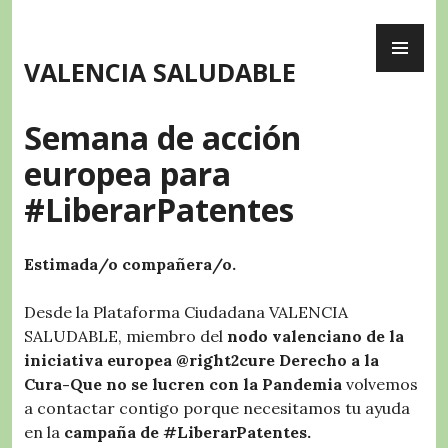
Skip
PR
to
ME
content
VALENCIA SALUDABLE
Semana de acción
europea para
#LiberarPatentes
Estimada/o compañera/o.
Desde la Plataforma Ciudadana VALENCIA
SALUDABLE, miembro del
nodo valenciano de la
iniciativa europea @right2cure Derecho a la
Cura-Que no se lucren con la Pandemia
volvemos
a contactar contigo porque necesitamos tu ayuda
en la
campaña de #LiberarPatentes.