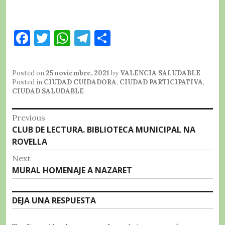
F
T
W
T
C
a
w
h
el
o
c
it
at
e
m
Posted on
25 noviembre, 2021
by
VALENCIA SALUDABLE
e
te
s
g
p
Posted in
CIUDAD CUIDADORA
,
CIUDAD PARTICIPATIVA
,
CIUDAD SALUDABLE
b
r
A
r
a
Navegación
o
p
a
rt
Previous
Previous
CLUB DE LECTURA. BIBLIOTECA MUNICIPAL NA
o
p
m
ir
de
post:
ROVELLA
k
entradas
Next
Next
MURAL HOMENAJE A NAZARET
post:
DEJA UNA RESPUESTA