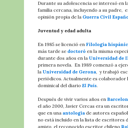
Durante su adolescencia se interesó en la
familia cercana, incluyendo a su padre, ​ 
opinión propia de la
Guerra Civil Españ
Juventud y edad adulta
En 1985 se licenció en
Filología hispáni
más tarde se
doctoró
en la misma especi
durante dos años en la
Universidad de I
primera novela. ​ En 1989 comenzó a eje
la
Universidad de Gerona
, ​ y trabajó e
periódicos. Actualmente es colaborador h
dominical del diario
El País
.
Después de vivir varios años en
Barcelon
el año 2000, Javier Cercas era un escrit
que en una
antología
de autores españole
no está incluido en la lista de escritores
amigo, el reconocido escritor chileno
Ro