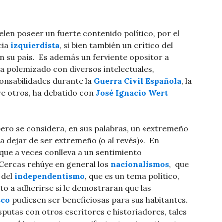
elen poseer un fuerte contenido político, por el
cia
izquierdista
, si bien también un crítico del
n su país. ​ Es además un ferviente opositor a
 ha polemizado con diversos intelectuales,
sponsabilidades durante la
Guerra Civil Española
, la
re otros, ha debatido con
José Ignacio Wert
pero se considera, en sus palabras, un «extremeño
 dejar de ser extremeño (o al revés)». ​ En
 que a veces conlleva a un sentimiento
 Cercas rehúye en general los
nacionalismos
, ​ que
 del
independentismo
, que es un tema político,
sto a adherirse si le demostraran que las
sco
pudiesen ser beneficiosas para sus habitantes.
putas con otros escritores e historiadores, tales