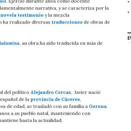
aís
. Ejerció durante años como docente
ndamentalmente narrativa, y se caracteriza por la
a
novela testimonio
y la mezcla
n ha realizado diversas
traducciones
de obras de
E
 Salamina
, su obra ha sido traducida en más de
al del político
Alejandro Cercas
, ​ Javier nació
español de la
provincia de Cáceres
,
ños de edad, se trasladó con su familia a
Gerona
. ​
ranos a su pueblo natal, manteniendo con
ntiene hasta la actualidad. ​