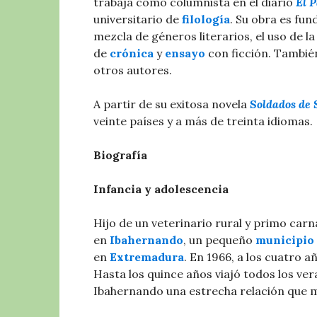
trabaja como columnista en el diario
El P
universitario de
filología
. Su obra es fu
mezcla de géneros literarios, el uso de l
de
crónica
y
ensayo
con ficción. Tambié
otros autores.
A partir de su exitosa novela
Soldados de
veinte países​ y a más de treinta idiomas.
Biografía
Infancia y adolescencia
Hijo de un veterinario rural​ y primo carn
en
Ibahernando
, un pequeño
municipio
en
Extremadura
. En 1966, a los cuatro a
Hasta los quince años viajó todos los ve
Ibahernando una estrecha relación que ma