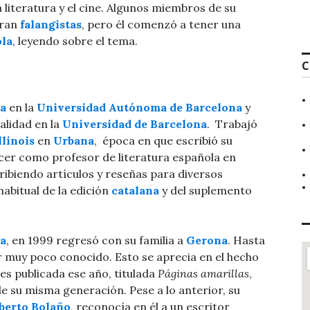
 literatura y el cine. Algunos miembros de su
eran
falangistas
, pero él comenzó a tener una
ola
, leyendo sobre el tema.
C
ca
en la
Universidad Autónoma de Barcelona
​ y
alidad en la
Universidad de Barcelona
. ​ Trabajó
llinois
en
Urbana
, ​ época en que escribió su
rcer como profesor de literatura española en
scribiendo artículos y reseñas para diversos
abitual de la edición
catalana
y del suplemento
a
, en 1999 regresó con su familia a
Gerona
. Hasta
or muy poco conocido. Esto se aprecia en el hecho
s publicada ese año, titulada
Páginas amarillas
, ​
 de su misma generación. Pese a lo anterior, su
berto Bolaño
, reconocía en él a un escritor