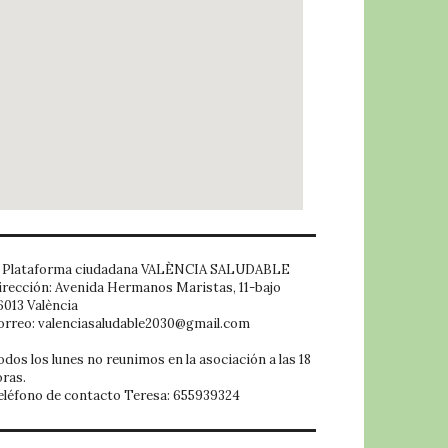
embed google map
Plataforma ciudadana VALÈNCIA SALUDABLE
irección: Avenida Hermanos Maristas, 11-bajo
6013 València
orreo: valenciasaludable2030@gmail.com
odos los lunes no reunimos en la asociación a las 18
oras.
eléfono de contacto Teresa: 655939324