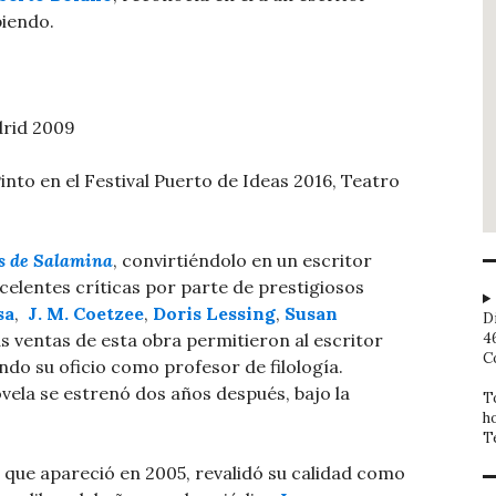
biendo.
drid 2009
nto en el Festival Puerto de Ideas 2016, Teatro
s de Salamina
, convirtiéndolo en un escritor
elentes críticas por parte de prestigiosos
sa
, ​
J. M. Coetzee
,
Doris Lessing
,
Susan
D
as ventas de esta obra permitieron al escritor
4
C
do su oficio como profesor de filología. ​
vela se estrenó dos años después, bajo la
T
h
T
, que apareció en 2005, revalidó su calidad como