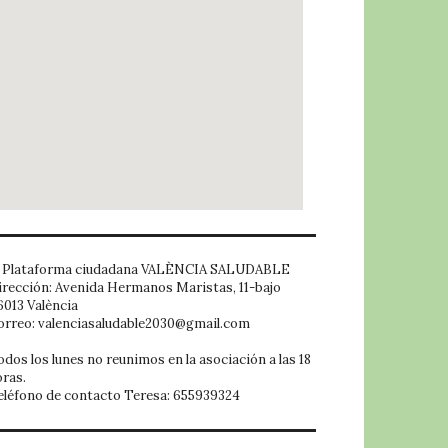
embed google map
Plataforma ciudadana VALÈNCIA SALUDABLE
irección: Avenida Hermanos Maristas, 11-bajo
6013 València
orreo: valenciasaludable2030@gmail.com
odos los lunes no reunimos en la asociación a las 18
oras.
eléfono de contacto Teresa: 655939324