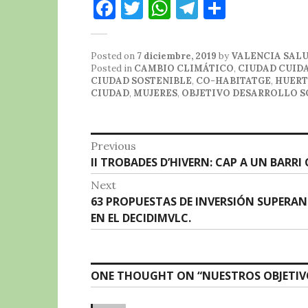
F
T
W
T
C
a
w
h
el
o
c
it
at
e
m
Posted on
7 diciembre, 2019
by
VALENCIA SAL
e
te
s
g
p
Posted in
CAMBIO CLIMÁTICO
,
CIUDAD CUID
CIUDAD SOSTENIBLE
,
CO-HABITATGE
,
HUERT
b
r
A
r
a
CIUDAD
,
MUJERES
,
OBJETIVO DESARROLLO S
o
p
a
rt
o
p
m
ir
Navegación
Previous
k
Previous
II TROBADES D’HIVERN: CAP A UN BARRI
de
post:
Next
entradas
Next
63 PROPUESTAS DE INVERSIÓN SUPERAN 
post:
EN EL DECIDIMVLC.
ONE THOUGHT ON “
NUESTROS OBJETIV