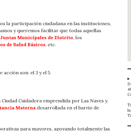
s la participación ciudadana en las instituciones,
pamos y queremos facilitar que todas aquellas
s
Juntas Municipales de Distrito
, los
os de Salud Básicos
, etc.
cción son: el 3 y el 5.
D
4
C
 Ciudad Cuidadora emprendida por Las Naves y,
T
tancia Materna
desarrollada en el barrio de
h
T
orativas para mayores, apoyando totalmente las