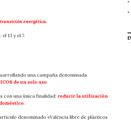
 transición energética.
l 13 y el 7.
E
desarrollando una campaña denominada
ICOS de un solo uso
 con una única finalidad:
reducir la utilización
 doméstico
.
rtículo denominado «València libre de plásticos