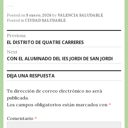
a
w
h
el
o
c
it
at
e
m
Posted on
9 enero, 2026
by
VALENCIA SALUDABLE
e
te
s
g
p
Posted in
CIUDAD SALUDABLE
b
r
A
r
a
Navegación
Previous
o
p
a
rt
Previous
EL DISTRITO DE QUATRE CARRERES
de
o
p
m
ir
post:
Next
entradas
k
Next
CON EL ALUMNADO DEL IES JORDI DE SAN JORDI
post:
DEJA UNA RESPUESTA
Tu dirección de correo electrónico no será
publicada.
Los campos obligatorios están marcados con
*
Comentario
*