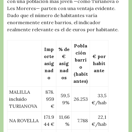
con una población más joven —como Turianova o
Les Moreres— parten con una ventaja evidente.
Dado que el número de habitantes varía
enormemente entre barrios, el indicador
realmente relevante es el de euros por habitante.
Pobla
Imp
% de
ción
orte
€
€ por
barri
asig
asig
habit
o
nad
nad
ante
(habit
o
os
antes)
MALILLA
878.
59,5
33,5
incluido
959
26.253
9%
€/hab
TURIANOVA
€
171.9
11,66
22,1
NA ROVELLA
7.788
44 €
%
€/hab