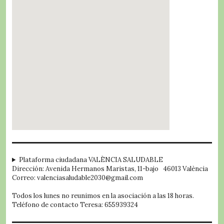
embed google map
Plataforma ciudadana VALÈNCIA SALUDABLE
Dirección: Avenida Hermanos Maristas, 11-bajo 46013 València
Correo: valenciasaludable2030@gmail.com
Todos los lunes no reunimos en la asociación a las 18 horas.
Teléfono de contacto Teresa: 655939324