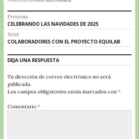
e
te
s
g
p
Posted in
CIUDAD SALUDABLE
b
r
A
r
a
Navegación
Previous
o
p
a
rt
Previous
CELEBRANDO LAS NAVIDADES DE 2025
de
o
p
m
ir
post:
Next
entradas
k
Next
COLABORADORES CON EL PROYECTO EQUILAB
post:
DEJA UNA RESPUESTA
Tu dirección de correo electrónico no será
publicada.
Los campos obligatorios están marcados con
*
Comentario
*