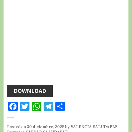
DOWNLOAD
F
T
W
T
C
a
w
h
el
o
c
it
at
e
m
Posted on
30 diciembre, 2025
by
VALENCIA SALUDABLE