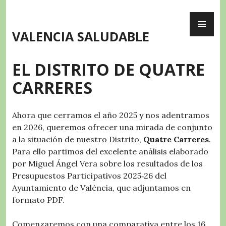
Skip
PR
to
ME
content
VALENCIA SALUDABLE
EL DISTRITO DE QUATRE
CARRERES
Ahora que cerramos el año 2025 y nos adentramos
en 2026, queremos ofrecer una mirada de conjunto
a la situación de nuestro Distrito,
Quatre Carreres
.
Para ello partimos del excelente análisis elaborado
por Miguel Ángel Vera sobre los resultados de los
Presupuestos Participativos 2025‑26 del
Ayuntamiento de València, que adjuntamos en
formato PDF.
Comenzaremos con una comparativa entre los 16