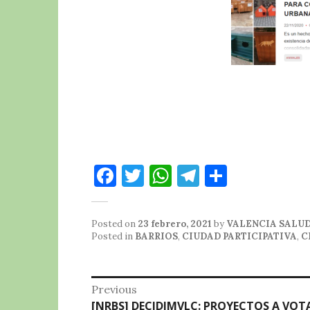
F
T
W
T
C
a
w
h
el
o
c
it
at
e
m
Posted on
23 febrero, 2021
by
VALENCIA SALU
e
te
s
g
p
Posted in
BARRIOS
,
CIUDAD PARTICIPATIVA
,
C
b
r
A
r
a
o
p
a
rt
Navegación
Previous
o
p
m
ir
Previous
[NRBS] DECIDIMVLC: PROYECTOS A VOT