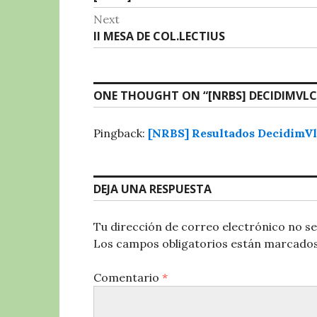
de
post:
k
Next
entradas
Next
II MESA DE COL.LECTIUS
post:
ONE THOUGHT ON “
[NRBS] DECIDIMVL
Pingback:
[NRBS] Resultados Decidim
DEJA UNA RESPUESTA
Tu dirección de correo electrónico no se
Los campos obligatorios están marcado
Comentario
*