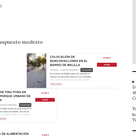
e
resupuesto modesto
D
4
C
T
h
T