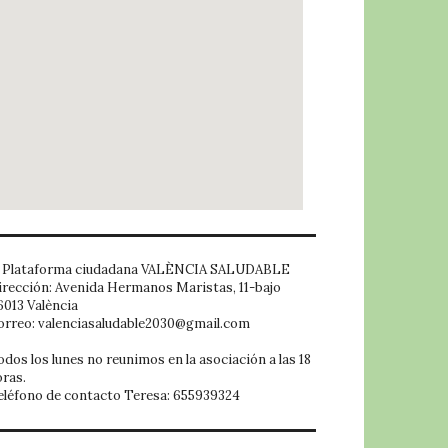
embed google map
Plataforma ciudadana VALÈNCIA SALUDABLE
irección: Avenida Hermanos Maristas, 11-bajo
6013 València
orreo: valenciasaludable2030@gmail.com
odos los lunes no reunimos en la asociación a las 18
oras.
eléfono de contacto Teresa: 655939324