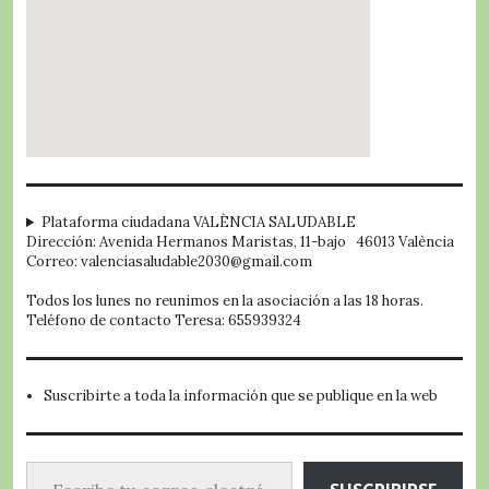
embed google map
Plataforma ciudadana VALÈNCIA SALUDABLE
Dirección: Avenida Hermanos Maristas, 11-bajo 46013 València
Correo: valenciasaludable2030@gmail.com
Todos los lunes no reunimos en la asociación a las 18 horas.
Teléfono de contacto Teresa: 655939324
Suscribirte a toda la información que se publique en la web
Escribe tu correo electrónico…