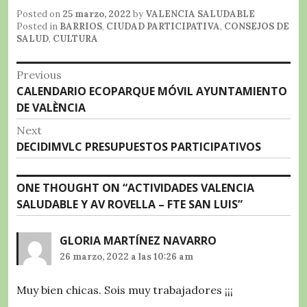
c
it
at
e
m
Posted on
25 marzo, 2022
by
VALENCIA SALUDABLE
e
te
s
g
p
Posted in
BARRIOS
,
CIUDAD PARTICIPATIVA
,
CONSEJOS DE
SALUD
,
CULTURA
b
r
A
r
a
Navegación
o
p
a
rt
Previous
Previous
CALENDARIO ECOPARQUE MÓVIL AYUNTAMIENTO
o
p
m
ir
de
post:
DE VALÈNCIA
k
entradas
Next
Next
DECIDIMVLC PRESUPUESTOS PARTICIPATIVOS
post:
ONE THOUGHT ON “
ACTIVIDADES VALENCIA
SALUDABLE Y AV ROVELLA – FTE SAN LUIS
”
GLORIA MARTÍNEZ NAVARRO
26 marzo, 2022 a las 10:26 am
Muy bien chicas. Sois muy trabajadores ¡¡¡