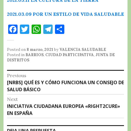
2021.03.11 LA CULTURA DE LA TIERRA
2021.03.09 POR UN ESTILO DE VIDA SALUDABLE
F
T
W
T
C
a
w
h
el
o
c
it
at
e
m
Posted on
8 marzo, 2021
by
VALENCIA SALUDABLE
e
te
s
g
p
Posted in
BARRIOS
,
CIUDAD PARTICIPATIVA
,
JUNTA DE
DISTRITOS
b
r
A
r
a
Navegación
o
p
a
rt
Previous
Previous
[NRBS] QUÉ ES Y CÓMO FUNCIONA UN CONSEJO DE
o
p
m
ir
de
post:
SALUD BÁSICO
k
entradas
Next
Next
INICIATIVA CIUDADANA EUROPEA «RIGHT2CURE»
post:
EN ESPAÑA
DEJA UNA RESPUESTA