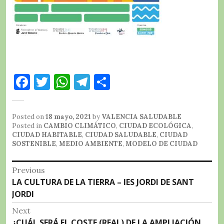
F
T
W
T
C
a
w
h
el
o
c
it
at
e
m
Posted on
18 mayo, 2021
by
VALENCIA SALUDABLE
e
te
s
g
p
Posted in
CAMBIO CLIMÁTICO
,
CIUDAD ECOLÓGICA
,
CIUDAD HABITABLE
,
CIUDAD SALUDABLE
,
CIUDAD
b
r
A
r
a
SOSTENIBLE
,
MEDIO AMBIENTE
,
MODELO DE CIUDAD
o
p
a
rt
Navegación
Previous
o
p
m
ir
Previous
LA CULTURA DE LA TIERRA – IES JORDI DE SANT
de
k
post:
JORDI
entradas
Next
Next
¿CUÁL SERÁ EL COSTE (REAL) DE LA AMPLIACIÓN