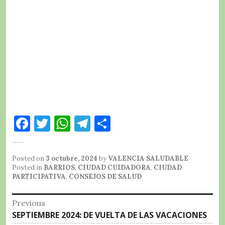
F
T
W
T
C
a
w
h
el
o
c
it
at
e
m
Posted on
3 octubre, 2024
by
VALENCIA SALUDABLE
e
te
s
g
p
Posted in
BARRIOS
,
CIUDAD CUIDADORA
,
CIUDAD
PARTICIPATIVA
,
CONSEJOS DE SALUD
b
r
A
r
a
Navegación
o
p
a
rt
Previous
Previous
SEPTIEMBRE 2024: DE VUELTA DE LAS VACACIONES
o
p
m
ir
de