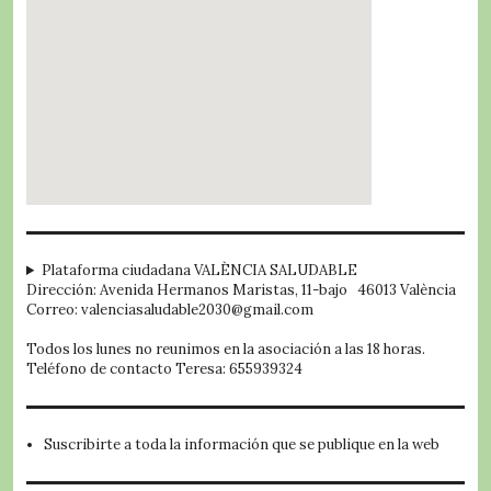
embed google map
Plataforma ciudadana VALÈNCIA SALUDABLE
Dirección: Avenida Hermanos Maristas, 11-bajo 46013 València
Correo: valenciasaludable2030@gmail.com
Todos los lunes no reunimos en la asociación a las 18 horas.
Teléfono de contacto Teresa: 655939324
Suscribirte a toda la información que se publique en la web