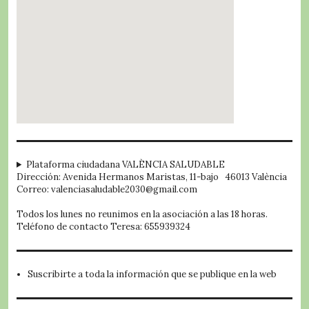
embed google map
Plataforma ciudadana VALÈNCIA SALUDABLE
Dirección: Avenida Hermanos Maristas, 11-bajo 46013 València
Correo: valenciasaludable2030@gmail.com
Todos los lunes no reunimos en la asociación a las 18 horas.
Teléfono de contacto Teresa: 655939324
Suscribirte a toda la información que se publique en la web