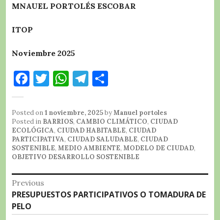
MNAUEL PORTOLÉS ESCOBAR
ITOP
Noviembre 2025
F
T
W
T
C
a
w
h
el
o
c
it
at
e
m
Posted on
1 noviembre, 2025
by
Manuel portoles
e
te
s
g
p
Posted in
BARRIOS
,
CAMBIO CLIMÁTICO
,
CIUDAD
ECOLÓGICA
,
CIUDAD HABITABLE
,
CIUDAD
b
r
A
r
a
PARTICIPATIVA
,
CIUDAD SALUDABLE
,
CIUDAD
SOSTENIBLE
,
MEDIO AMBIENTE
,
MODELO DE CIUDAD
,
o
p
a
rt
OBJETIVO DESARROLLO SOSTENIBLE
o
p
m
ir
Navegación
Previous
k
Previous
PRESUPUESTOS PARTICIPATIVOS O TOMADURA DE
de
post:
PELO
entradas