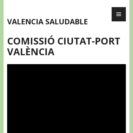
Skip
PR
to
ME
content
VALENCIA SALUDABLE
COMISSIÓ CIUTAT-PORT
VALÈNCIA