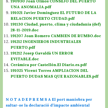
190930 Joan Olmos CONSEJO DEL PUERTO
UNA ANOMALIA.pdf
191021 Javier Domínguez EL FUTURO DE LA
RELACION PUERTO CIUDAD.pdf
191130 Ciudad, puerto, clima y ciudadanía (def)
28-11-2019.doc
191207 Joan Romero CAMBIEN DE RUMBO.doc
191212 INGENIEROS INDUSTRIALES
PUERTO.pdf
191212 Josep Gavaldà UN ERROR
EVITABLE.doc
Cerámica por Castellón.El Diario.es.pdf
191025 Vicent Torres AMPLIACION DEL
PUERTO DUDAS MAS QUE RAZONABLES.pdf
N O T A D E P R E M S A El port maniobra per
saltar-se la declaració d’impacte ambiental