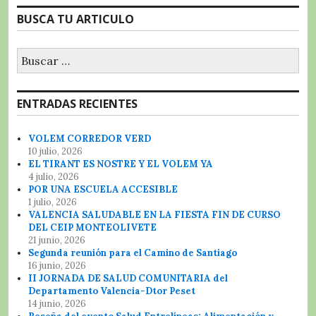
b
r
A
r
a
BUSCA TU ARTICULO
o
p
a
rt
Buscar:
o
p
m
ir
k
ENTRADAS RECIENTES
VOLEM CORREDOR VERD
10 julio, 2026
EL TIRANT ES NOSTRE Y EL VOLEM YA
4 julio, 2026
POR UNA ESCUELA ACCESIBLE
1 julio, 2026
VALENCIA SALUDABLE EN LA FIESTA FIN DE CURSO
DEL CEIP MONTEOLIVETE
21 junio, 2026
Segunda reunión para el Camino de Santiago
16 junio, 2026
II JORNADA DE SALUD COMUNITARIA del
Departamento Valencia-Dtor Peset
14 junio, 2026