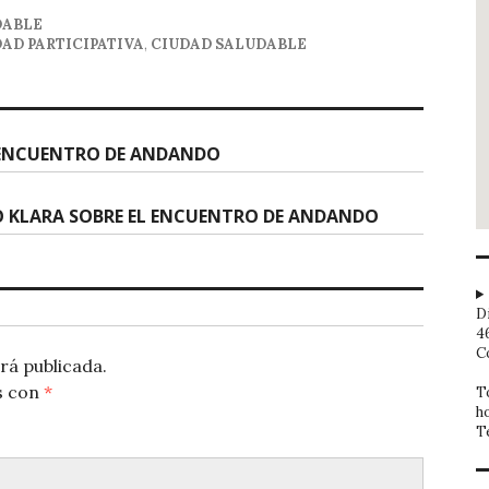
DABLE
AD PARTICIPATIVA
,
CIUDAD SALUDABLE
L ENCUENTRO DE ANDANDO
IO KLARA SOBRE EL ENCUENTRO DE ANDANDO
D
4
C
rá publicada.
s con
*
T
h
T