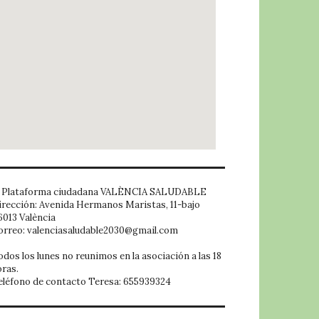
embed google map
Plataforma ciudadana VALÈNCIA SALUDABLE
irección: Avenida Hermanos Maristas, 11-bajo
6013 València
orreo: valenciasaludable2030@gmail.com
odos los lunes no reunimos en la asociación a las 18
oras.
eléfono de contacto Teresa: 655939324