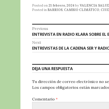
c
it
at
e
m
Posted on
21 febrero, 2024
by
VALENCIA SALU
e
te
s
g
p
Posted in
BARRIOS
,
CAMBIO CLIMÁTICO
,
CIUD
b
r
A
r
a
o
p
a
rt
Navegación
Previous
o
p
m
ir
Previous
ENTREVISTA EN RADIO KLARA SOBRE E
de
post:
k
Next
entradas
Next
ENTREVISTAS DE LA CADENA SER Y RAD
post:
DEJA UNA RESPUESTA
Tu dirección de correo electrónico no se
Los campos obligatorios están marcado
Comentario
*