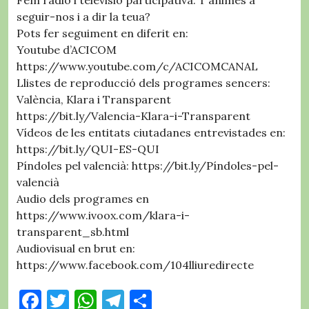
Fem ràdio i televisió participativa. T’animes a
seguir-nos i a dir la teua?
Pots fer seguiment en diferit en:
Youtube d’ACICOM
https://www.youtube.com/c/ACICOMCANAL
Llistes de reproducció dels programes sencers:
València, Klara i Transparent
https://bit.ly/Valencia-Klara-i-Transparent
Vídeos de les entitats ciutadanes entrevistades en:
https://bit.ly/QUI-ES-QUI
Píndoles pel valencià: https://bit.ly/Píndoles-pel-
valencià
Audio dels programes en
https://www.ivoox.com/klara-i-
transparent_sb.html
Audiovisual en brut en:
https://www.facebook.com/104lliuredirecte
F
T
W
T
C