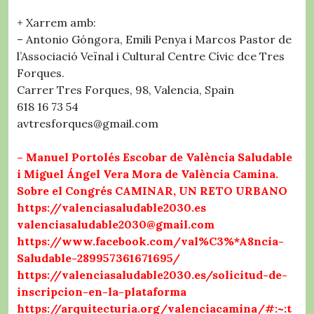
+ Xarrem amb:
– Antonio Góngora, Emili Penya i Marcos Pastor de
l’Associació Veïnal i Cultural Centre Cívic dce Tres
Forques.
Carrer Tres Forques, 98, Valencia, Spain
618 16 73 54
avtresforques@gmail.com
– Manuel Portolés Escobar de València Saludable
i Miguel Ángel Vera Mora de València Camina.
Sobre el Congrés CAMINAR, UN RETO URBANO
https://valenciasaludable2030.es
valenciasaludable2030@gmail.com
https://www.facebook.com/val%C3%*A8ncia-
Saludable-289957361671695/
https://valenciasaludable2030.es/solicitud-de-
inscripcion-en-la-plataforma
https://arquitecturia.org/valenciacamina/#:~:t