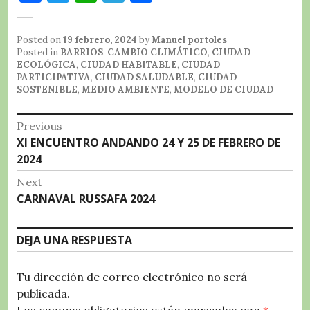
a
w
h
el
o
c
it
at
e
m
Posted on
19 febrero, 2024
by
Manuel portoles
e
te
s
g
p
Posted in
BARRIOS
,
CAMBIO CLIMÁTICO
,
CIUDAD
ECOLÓGICA
,
CIUDAD HABITABLE
,
CIUDAD
b
r
A
r
a
PARTICIPATIVA
,
CIUDAD SALUDABLE
,
CIUDAD
SOSTENIBLE
,
MEDIO AMBIENTE
,
MODELO DE CIUDAD
o
p
a
rt
o
p
m
ir
Navegación
Previous
k
Previous
XI ENCUENTRO ANDANDO 24 Y 25 DE FEBRERO DE
de
post:
2024
entradas
Next
Next
CARNAVAL RUSSAFA 2024
post:
DEJA UNA RESPUESTA
Tu dirección de correo electrónico no será
publicada.