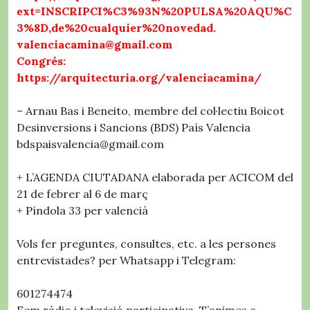
ext=INSCRIPCI%C3%93N%20PULSA%20AQU%C
3%8D,de%20cualquier%20novedad.
valenciacamina@gmail.com
Congrés:
https://arquitecturia.org/valenciacamina/
– Arnau Bas i Beneito, membre del col·lectiu Boicot
Desinversions i Sancions (BDS) País Valencia
bdspaisvalencia@gmail.com
+ L’AGENDA CIUTADANA elaborada per ACICOM del
21 de febrer al 6 de març
+ Píndola 33 per valencià
Vols fer preguntes, consultes, etc. a les persones
entrevistades? per Whatsapp i Telegram:
601274474