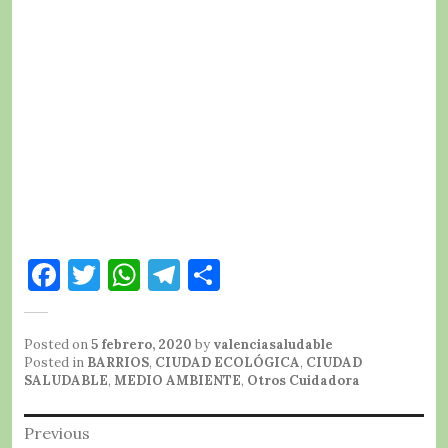
F
T
W
T
C
a
w
h
el
o
c
it
at
e
m
Posted on
5 febrero, 2020
by
valenciasaludable
e
te
s
g
p
Posted in
BARRIOS
,
CIUDAD ECOLÓGICA
,
CIUDAD
SALUDABLE
,
MEDIO AMBIENTE
,
Otros Cuidadora
b
r
A
r
a
Navegación
o
p
a
rt
Previous