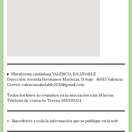
embed google map
Plataforma ciudadana VALÈNCIA SALUDABLE
Dirección: Avenida Hermanos Maristas, 11-bajo 46013 València
Correo: valenciasaludable2030@gmail.com
Todos los lunes no reunimos en la asociación a las 18 horas.
Teléfono de contacto Teresa: 655939324
Suscribirte a toda la información que se publique en la web