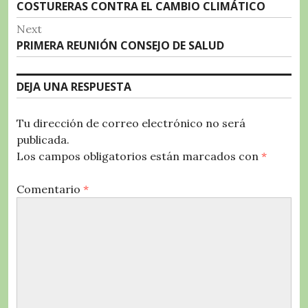
Previous
COSTURERAS CONTRA EL CAMBIO CLIMÁTICO
o
p
m
ir
de
post:
k
Next
entradas
Next
PRIMERA REUNIÓN CONSEJO DE SALUD
post:
DEJA UNA RESPUESTA
Tu dirección de correo electrónico no será
publicada.
Los campos obligatorios están marcados con
*
Comentario
*