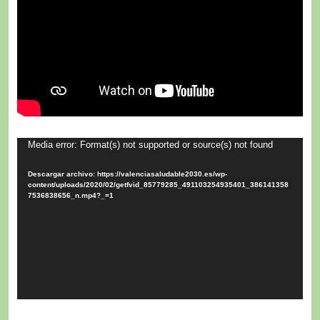
Reproductor
Media error: Format(s) not supported or source(s) not found
de
Descargar archivo: https://valenciasaludable2030.es/wp-
vídeo
content/uploads/2020/02/getfvid_85779285_491103254935401_386141358
7536838656_n.mp4?_=1