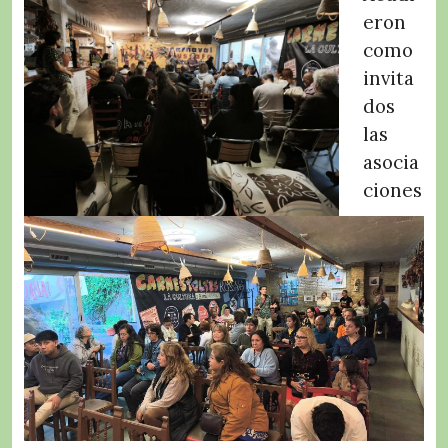
eron
como
invita
dos
las
asocia
ciones