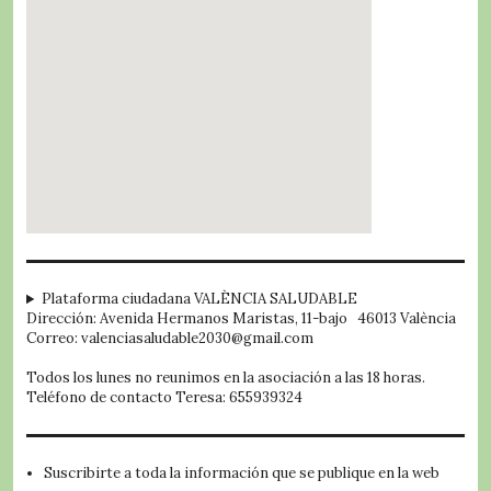
embed google map
Plataforma ciudadana VALÈNCIA SALUDABLE
Dirección: Avenida Hermanos Maristas, 11-bajo 46013 València
Correo: valenciasaludable2030@gmail.com
Todos los lunes no reunimos en la asociación a las 18 horas.
Teléfono de contacto Teresa: 655939324
Suscribirte a toda la información que se publique en la web