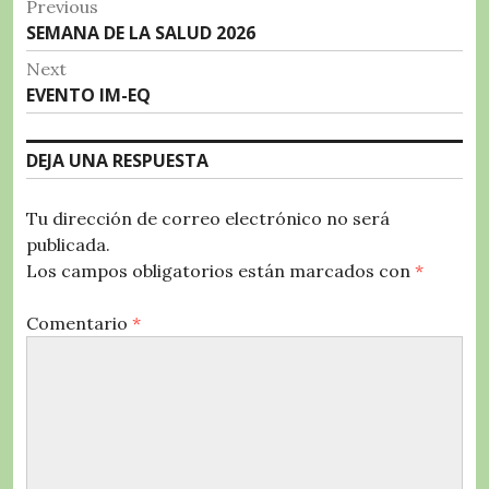
Navegación
Previous
o
p
a
rt
Previous
SEMANA DE LA SALUD 2026
de
o
p
m
ir
post:
Next
entradas
k
Next
EVENTO IM-EQ
post:
DEJA UNA RESPUESTA
Tu dirección de correo electrónico no será
publicada.
Los campos obligatorios están marcados con
*
Comentario
*