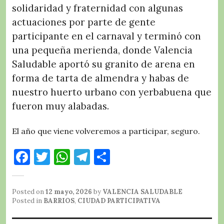
solidaridad y fraternidad con algunas
actuaciones por parte de gente
participante en el carnaval y terminó con
una pequeña merienda,
donde Valencia
Saludable aportó su granito de arena en
forma de tarta de almendra y habas de
nuestro huerto urbano con
yerbabuena que
fueron muy alabadas.
El año que viene volveremos a participar, seguro.
F
T
W
T
C
a
w
h
el
o
c
it
at
e
m
Posted on
12 mayo, 2026
by
VALENCIA SALUDABLE
e
te
s
g
p
Posted in
BARRIOS
,
CIUDAD PARTICIPATIVA
b
r
A
r
a