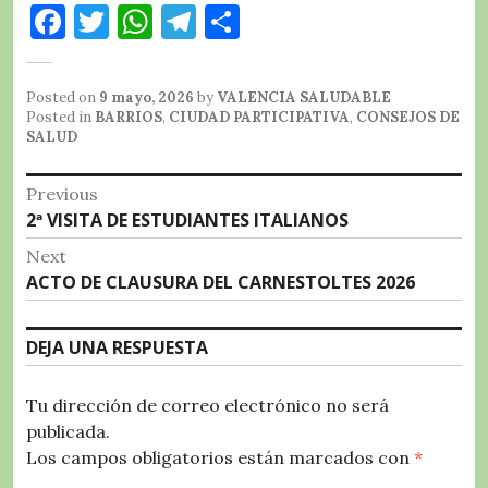
F
T
W
T
C
a
w
h
el
o
c
it
at
e
m
Posted on
9 mayo, 2026
by
VALENCIA SALUDABLE
e
te
s
g
p
Posted in
BARRIOS
,
CIUDAD PARTICIPATIVA
,
CONSEJOS DE
SALUD
b
r
A
r
a
Navegación
o
p
a
rt
Previous
Previous
2ª VISITA DE ESTUDIANTES ITALIANOS
o
p
m
ir
de
post:
k
Next
entradas
Next
ACTO DE CLAUSURA DEL CARNESTOLTES 2026
post:
DEJA UNA RESPUESTA
Tu dirección de correo electrónico no será
publicada.
Los campos obligatorios están marcados con
*