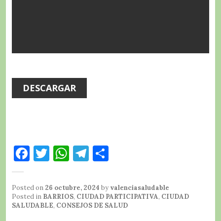
DESCARGAR
F
T
W
T
C
a
w
h
el
o
c
it
at
e
m
Posted on
26 octubre, 2024
by
valenciasaludable
e
te
s
g
p
Posted in
BARRIOS
,
CIUDAD PARTICIPATIVA
,
CIUDAD
SALUDABLE
,
CONSEJOS DE SALUD
b
r
A
r
a