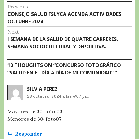
Navegación
o
p
a
rt
Previous
Previous
CONSEJO SALUD FSLYCA AGENDA ACTIVIDADES
o
p
m
ir
de
post:
OCTUBRE 2024
k
entradas
Next
Next
I SEMANA DE LA SALUD DE QUATRE CARRERES.
post:
SEMANA SOCIOCULTURAL Y DEPORTIVA.
10 THOUGHTS ON “
CONCURSO FOTOGRÁFICO
“SALUD EN EL DÍA A DÍA DE MI COMUNIDAD”.
”
SILVIA PEREZ
28 octubre, 2024 a las 4:07 pm
Mayores de 30: foto 03
Menores de 30: foto07
Responder