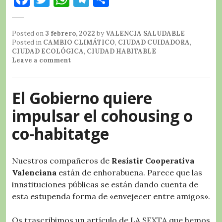
a
w
h
el
o
c
it
at
e
m
Posted on
3 febrero, 2022
by
VALENCIA SALUDABLE
e
te
s
g
p
Posted in
CAMBIO CLIMÁTICO
,
CIUDAD CUIDADORA
,
CIUDAD ECOLÓGICA
,
CIUDAD HABITABLE
b
r
A
r
a
Leave a comment
o
p
a
rt
o
p
m
ir
El Gobierno quiere
k
impulsar el cohousing o
co-habitatge
Nuestros compañeros de
Resistir Cooperativa
Valenciana
están de enhorabuena. Parece que las
innstituciones públicas se están dando cuenta de
esta estupenda forma de «envejecer entre amigos».
Os trascribimos un artículo de LA SEXTA que hemos