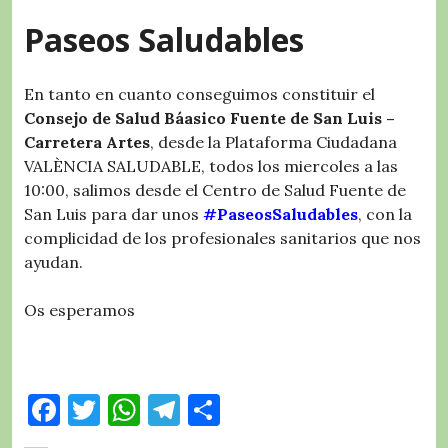
o
p
m
ir
Paseos Saludables
k
En tanto en cuanto conseguimos constituir el
Consejo de Salud Báasico Fuente de San Luis –
Carretera Artes
, desde la Plataforma Ciudadana
VALÈNCIA SALUDABLE, todos los miercoles a las
10:00, salimos desde el Centro de Salud Fuente de
San Luis para dar unos
#PaseosSaludables
, con la
complicidad de los profesionales sanitarios que nos
ayudan.
Os esperamos
F
T
W
T
C
a
w
h
el
o