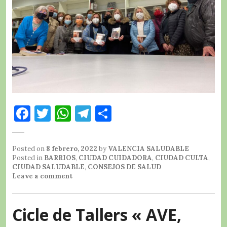
F
T
W
T
C
a
w
h
el
o
c
it
at
e
m
Posted on
8 febrero, 2022
by
VALENCIA SALUDABLE
e
te
s
g
p
Posted in
BARRIOS
,
CIUDAD CUIDADORA
,
CIUDAD CULTA
,
CIUDAD SALUDABLE
,
CONSEJOS DE SALUD
b
r
A
r
a
Leave a comment
o
p
a
rt
o
p
m
ir
Cicle de Tallers « AVE,
k