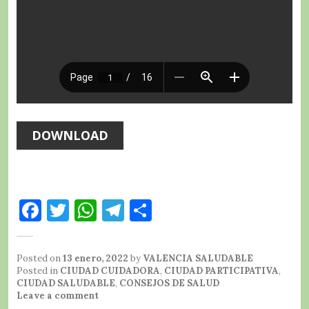
DOWNLOAD
F
T
W
T
C
a
w
h
el
o
c
it
at
e
m
Posted on
13 enero, 2022
by
VALENCIA SALUDABLE
e
te
s
g
p
Posted in
CIUDAD CUIDADORA
,
CIUDAD PARTICIPATIVA
,
CIUDAD SALUDABLE
,
CONSEJOS DE SALUD
b
r
A
r
a
Leave a comment