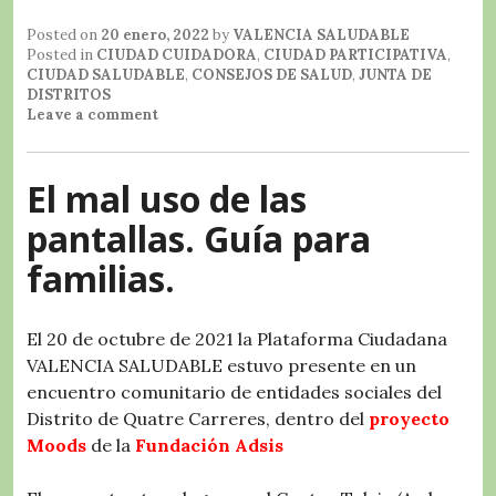
c
it
at
e
m
Posted on
20 enero, 2022
by
VALENCIA SALUDABLE
e
te
s
g
p
Posted in
CIUDAD CUIDADORA
,
CIUDAD PARTICIPATIVA
,
CIUDAD SALUDABLE
,
CONSEJOS DE SALUD
,
JUNTA DE
b
r
A
r
a
DISTRITOS
Leave a comment
o
p
a
rt
o
p
m
ir
El mal uso de las
k
pantallas. Guía para
familias.
El 20 de octubre de 2021 la Plataforma Ciudadana
VALENCIA SALUDABLE estuvo presente en un
encuentro comunitario de entidades sociales del
Distrito de Quatre Carreres, dentro del
proyecto
Moods
de la
Fundación Adsis