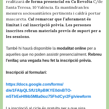
realitzarà
de forma presencial en Ca Revolta
C/de
Santa Teresa, 10 València. Es mantindran les
mesures sociosanitàries pertinents i caldrà portar
mascareta.
Cal remarcar que l’aforament és
limitat i cal inscripció prèvia. Les persones
inscrites rebran materials previs de suport per a
les sessions.
També hi haurà disponible la
modalitat online
per a
aquelles que no poden assistir presencialment.
Rebreu
l’enllaç una vegada heu fet la inscripció prèvia.
Inscripció al formulari:
https://docs.google.com/forms/
d/e/1FAIpQLSfU1RpBIKYE0dnBTO-
m5TlrEeHI9ib5M8a0ioz75FhdCyr2F
g/viewform
La inscripció al cicle és gratuïta per a que siga