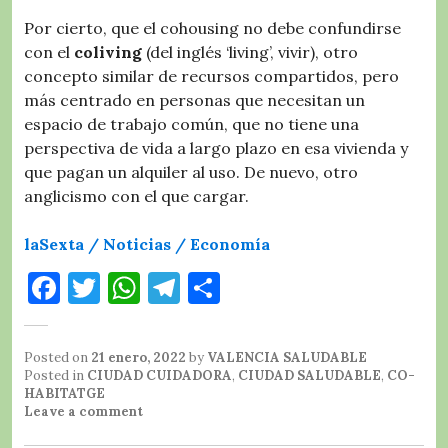
Por cierto, que el cohousing no debe confundirse
con el
coliving
(del inglés ‘living’, vivir), otro
concepto similar de recursos compartidos, pero
más centrado en personas que necesitan un
espacio de trabajo común, que no tiene una
perspectiva de vida a largo plazo en esa vivienda y
que pagan un alquiler al uso. De nuevo, otro
anglicismo con el que cargar.
laSexta
/ Noticias
/ Economía
F
T
W
T
C
a
w
h
el
o
c
it
at
e
m
Posted on
21 enero, 2022
by
VALENCIA SALUDABLE
e
te
s
g
p
Posted in
CIUDAD CUIDADORA
,
CIUDAD SALUDABLE
,
CO-
HABITATGE
b
r
A
r
a
Leave a comment
o
p
a
rt