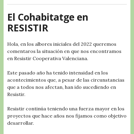
o
p
a
rt
o
p
m
ir
El Cohabitatge en
k
RESISTIR
Hola, en los albores iniciales del 2022 queremos
comentaros la situación en que nos encontramos
en Resistir Cooperativa Valenciana.
Este pasado año ha tenido intensidad en los
acontecimientos que, a pesar de las circunstancias
que a todos nos afectan, han ido sucediendo en
Resistir.
Resistir continúa teniendo una fuerza mayor en los
proyectos que hace años nos fijamos como objetivo
desarrollar.